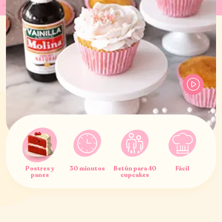
Postres y
30 minutos
Betún para 40
Fácil
panes
cupcakes