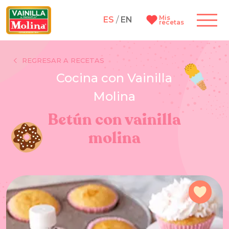
Mis
ES
/
EN
recetas
REGRESAR A RECETAS
Cocina con Vainilla
Molina
Betún con vainilla
molina
Agre