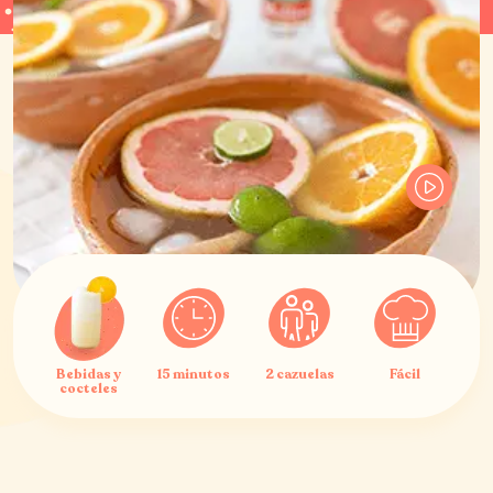
Bebidas y
15 minutos
2 cazuelas
Fácil
cocteles