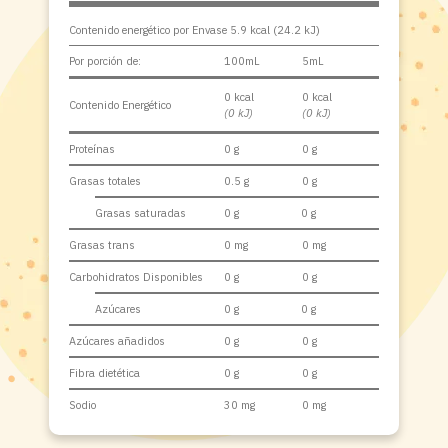
Contenido energético por Envase 5.9 kcal (24.2 kJ)
Por porción de:
100mL
5mL
0 kcal
0 kcal
Contenido Energético
(0 kJ)
(0 kJ)
Proteínas
0 g
0 g
Grasas totales
0.5 g
0 g
Grasas saturadas
0 g
0 g
Grasas trans
0 mg
0 mg
Carbohidratos Disponibles
0 g
0 g
Azúcares
0 g
0 g
Azúcares añadidos
0 g
0 g
Fibra dietética
0 g
0 g
Sodio
30 mg
0 mg