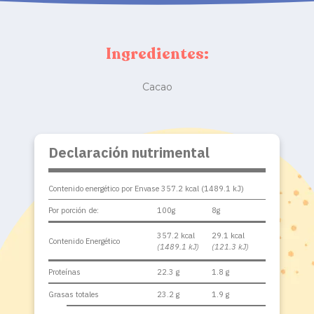
Ingredientes:
Cacao
Declaración nutrimental
Contenido energético por Envase 357.2 kcal (1489.1 kJ)
Por porción de:
100g
8g
357.2 kcal
29.1 kcal
Contenido Energético
(1489.1 kJ)
(121.3 kJ)
Proteínas
22.3 g
1.8 g
Grasas totales
23.2 g
1.9 g