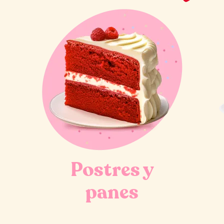
Postres y
panes