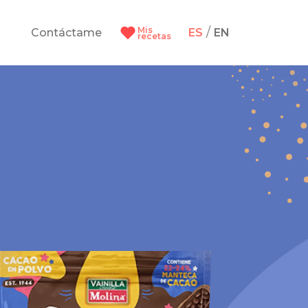
Mis
/
Contáctame
ES
EN
recetas