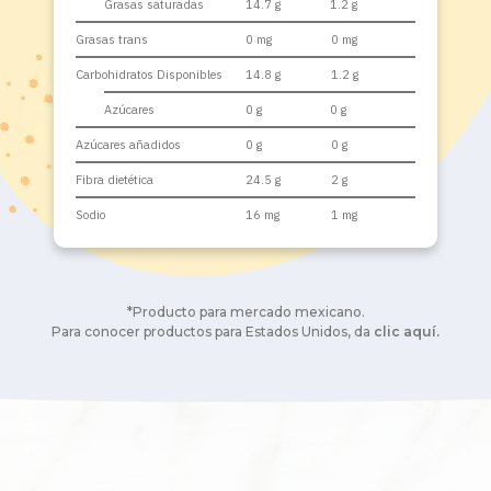
Grasas saturadas
14.7 g
1.2 g
Grasas trans
0 mg
0 mg
Carbohidratos Disponibles
14.8 g
1.2 g
Azúcares
0 g
0 g
Azúcares añadidos
0 g
0 g
Fibra dietética
24.5 g
2 g
Sodio
16 mg
1 mg
*Producto para mercado mexicano.
Para conocer productos para Estados Unidos, da
clic aquí.