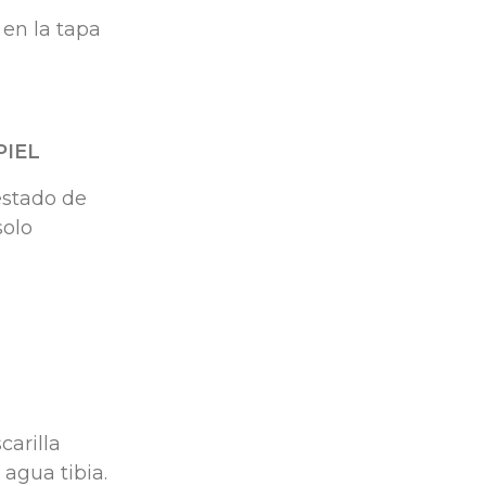
 en la tapa
PIEL
 estado de
solo
carilla
 agua tibia.