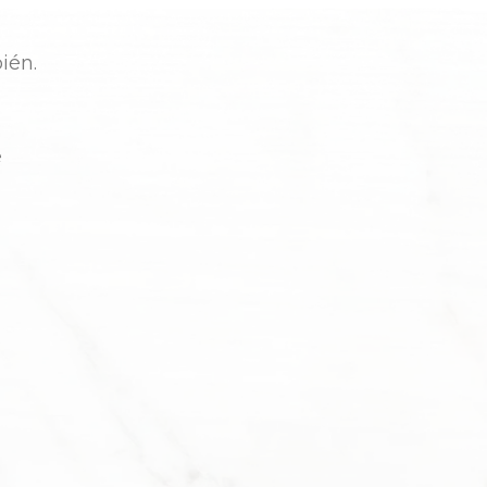
bién.
e