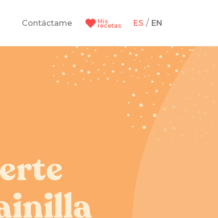
Mis
/
Contáctame
ES
EN
recetas
erte
inilla