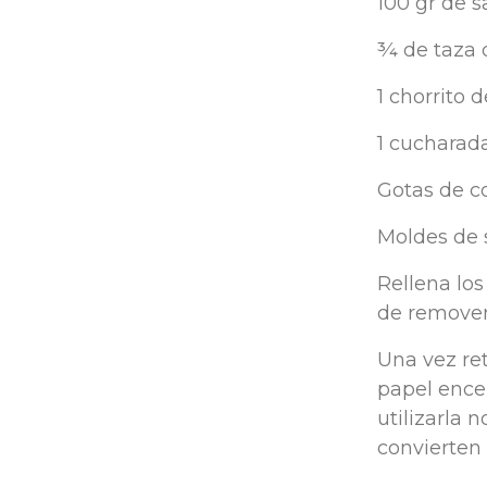
100 gr de 
¾ de taza 
1 chorrito 
1 cucharad
Gotas de co
Moldes de s
Rellena los
de remover
Una vez ret
papel encer
utilizarla 
convierten 