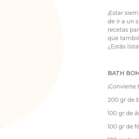
¡Estar sie
de ir a un 
recetas par
que tambié
¿Estás list
BATH BOM
¡Convierte 
200 gr de 
100 gr de á
100 gr de f