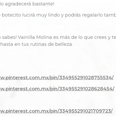
 lo agradecerá bastante!
 botecito lucirá muy lindo y podrás regalarlo tam
o sabes! Vainilla Molina es más de lo que crees y t
asta en tus rutinas de belleza.
ww.pinterest.com.mx/pin/334955291028755534/
ww.pinterest.com.mx/pin/334955291028628454/
ww.pinterest.com.mx/pin/334955291021709723/