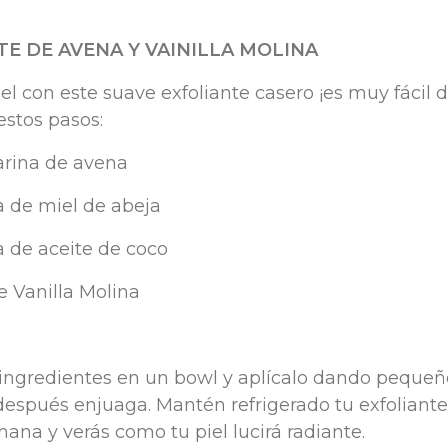
TE DE AVENA Y VAINILLA MOLINA
iel con este suave exfoliante casero ¡es muy fácil 
estos pasos:
arina de avena
a de miel de abeja
a de aceite de coco
de Vanilla Molina
 ingredientes en un bowl y aplícalo dando pequeño
 después enjuaga. Mantén refrigerado tu exfoliante,
ana y verás como tu piel lucirá radiante.