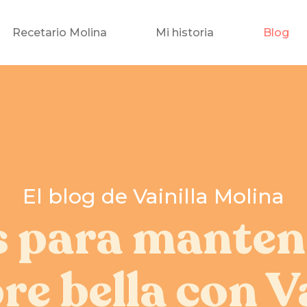
Recetario Molina
Mi historia
Blog
El blog de Vainilla Molina
s para manten
re bella con Va