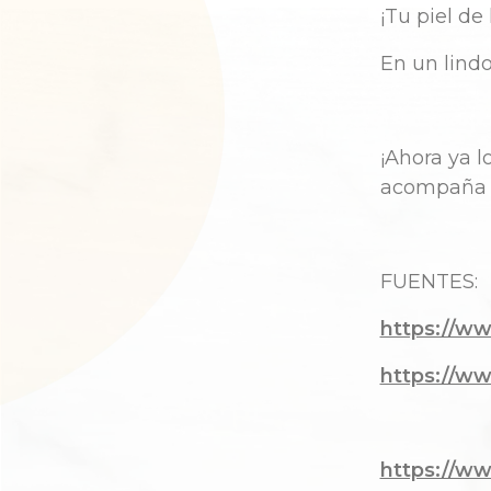
¡Tu piel de
En un lindo
¡Ahora ya l
acompaña h
FUENTES:
https://w
https://w
https://w