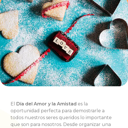
El
Día del Amor y la Amistad
es la
oportunidad perfecta para demostrarle a
todos nuestros seres queridos lo importante
que son para nosotros. Desde organizar una