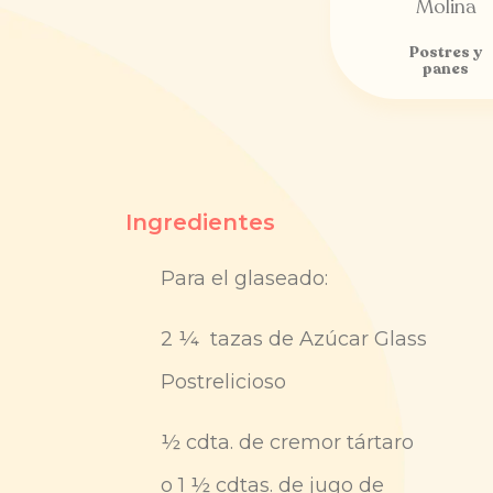
Postres y
panes
Ingredientes
Para el glaseado:
2 ¼ tazas de Azúcar Glass
Postrelicioso
½ cdta. de cremor tártaro
o 1 ½ cdtas. de jugo de