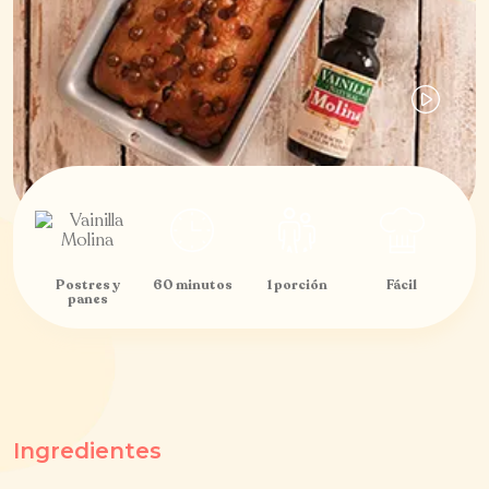
Postres y
60 minutos
1 porción
Fácil
panes
Ingredientes