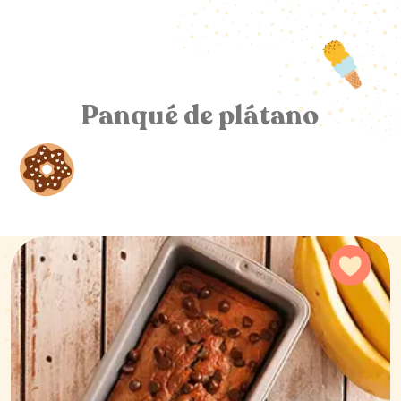
Cocina con Vainilla
Molina
Panqué de plátano
Agre