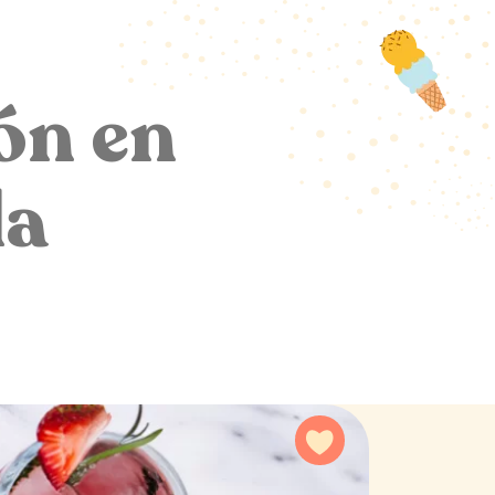
ón en
la
Agregar a favoritos