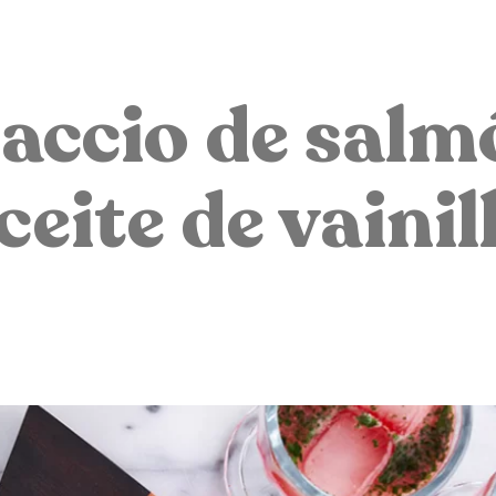
Cocina con Vainilla Molina
accio de salm
ceite de vainil