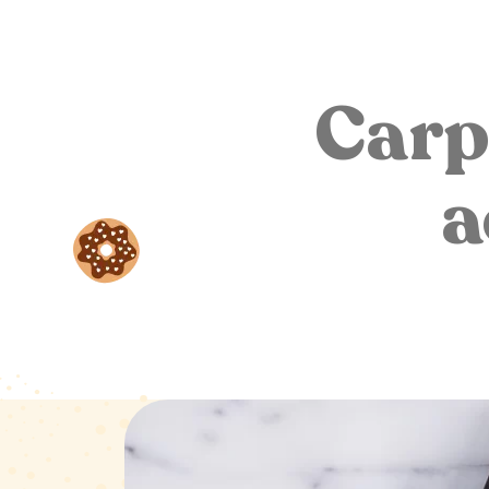
Carp
a