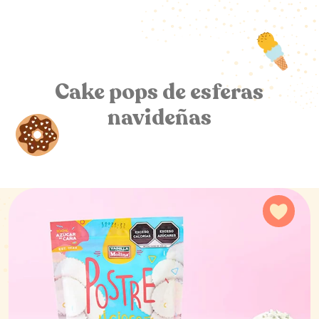
Cocina con Vainilla
Molina
Cake pops de esferas
navideñas
Agre