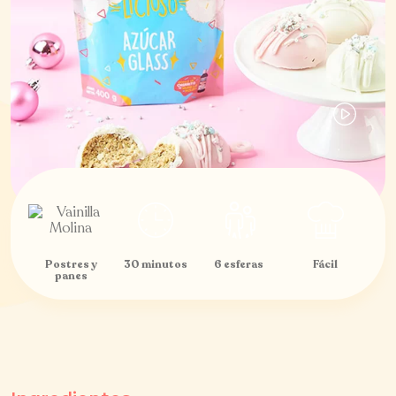
Postres y
30 minutos
6 esferas
Fácil
panes